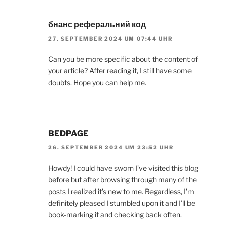
бнанс реферальний код
27. SEPTEMBER 2024 UM 07:44 UHR
Can you be more specific about the content of
your article? After reading it, I still have some
doubts. Hope you can help me.
BEDPAGE
26. SEPTEMBER 2024 UM 23:52 UHR
Howdy! I could have sworn I’ve visited this blog
before but after browsing through many of the
posts I realized it’s new to me. Regardless, I’m
definitely pleased I stumbled upon it and I’ll be
book-marking it and checking back often.