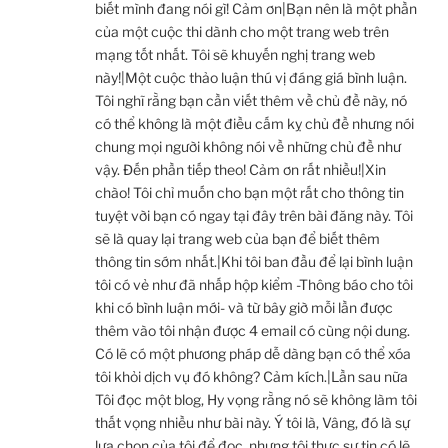
biết mình đang nói gì! Cảm ơn|Bạn nên là một phần
của một cuộc thi dành cho một trang web trên
mạng tốt nhất. Tôi sẽ khuyến nghị trang web
này!|Một cuộc thảo luận thú vị đáng giá bình luận.
Tôi nghĩ rằng bạn cần viết thêm về chủ đề này, nó
có thể không là một điều cấm kỵ chủ đề nhưng nói
chung mọi người không nói về những chủ đề như
vậy. Đến phần tiếp theo! Cảm ơn rất nhiều!|Xin
chào! Tôi chỉ muốn cho bạn một rất cho thông tin
tuyệt vời bạn có ngay tại đây trên bài đăng này. Tôi
sẽ là quay lại trang web của bạn để biết thêm
thông tin sớm nhất.|Khi tôi ban đầu để lại bình luận
tôi có vẻ như đã nhấp hộp kiểm -Thông báo cho tôi
khi có bình luận mới- và từ bây giờ mỗi lần được
thêm vào tôi nhận được 4 email có cùng nội dung.
Có lẽ có một phương pháp dễ dàng bạn có thể xóa
tôi khỏi dịch vụ đó không? Cảm kích.|Lần sau nữa
Tôi đọc một blog, Hy vọng rằng nó sẽ không làm tôi
thất vọng nhiều như bài này. Ý tôi là, Vâng, đó là sự
lựa chọn của tôi để đọc, nhưng tôi thực sự tin có lẽ