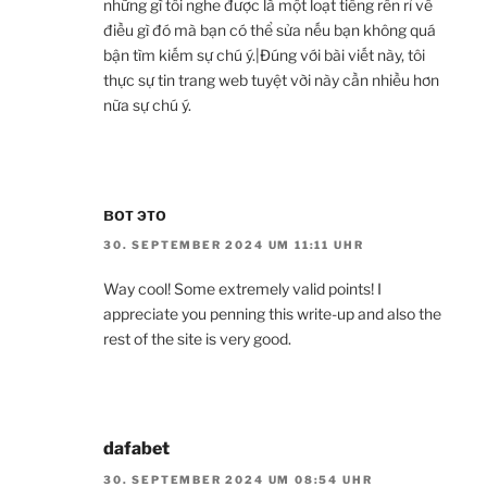
những gì tôi nghe được là một loạt tiếng rên rỉ về
điều gì đó mà bạn có thể sửa nếu bạn không quá
bận tìm kiếm sự chú ý.|Đúng với bài viết này, tôi
thực sự tin trang web tuyệt vời này cần nhiều hơn
nữa sự chú ý.
вот это
30. SEPTEMBER 2024 UM 11:11 UHR
Way cool! Some extremely valid points! I
appreciate you penning this write-up and also the
rest of the site is very good.
dafabet
30. SEPTEMBER 2024 UM 08:54 UHR