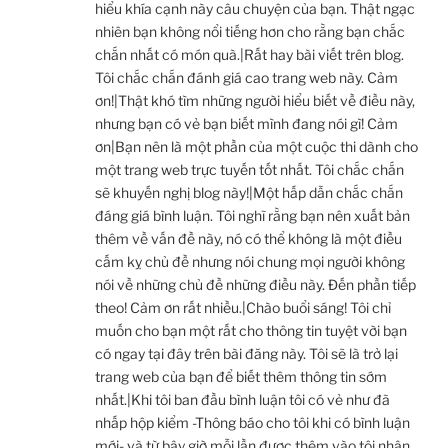
hiểu khía cạnh này câu chuyện của bạn. Thật ngạc
nhiên bạn không nổi tiếng hơn cho rằng bạn chắc
chắn nhất có món quà.|Rất hay bài viết trên blog.
Tôi chắc chắn đánh giá cao trang web này. Cảm
ơn!|Thật khó tìm những người hiểu biết về điều này,
nhưng bạn có vẻ bạn biết mình đang nói gì! Cảm
ơn|Bạn nên là một phần của một cuộc thi dành cho
một trang web trực tuyến tốt nhất. Tôi chắc chắn
sẽ khuyến nghị blog này!|Một hấp dẫn chắc chắn
đáng giá bình luận. Tôi nghĩ rằng bạn nên xuất bản
thêm về vấn đề này, nó có thể không là một điều
cấm kỵ chủ đề nhưng nói chung mọi người không
nói về những chủ đề những điều này. Đến phần tiếp
theo! Cảm ơn rất nhiều.|Chào buổi sáng! Tôi chỉ
muốn cho bạn một rất cho thông tin tuyệt vời bạn
có ngay tại đây trên bài đăng này. Tôi sẽ là trở lại
trang web của bạn để biết thêm thông tin sớm
nhất.|Khi tôi ban đầu bình luận tôi có vẻ như đã
nhấp hộp kiểm -Thông báo cho tôi khi có bình luận
mới- và từ bây giờ mỗi lần được thêm vào tôi nhận