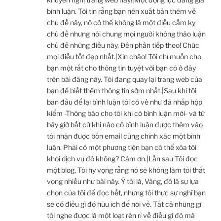
bình luận. Tôi tin rằng bạn nên xuất bản thêm về
chủ đề này, nó có thể không là một điều cấm kỵ
chủ đề nhưng nói chung mọi người không thảo luận
chủ đề những điều này. Đến phần tiếp theo! Chúc
mọi điều tốt đẹp nhất.|Xin chào! Tôi chỉ muốn cho
bạn một rất cho thông tin tuyệt vời bạn có ở đây
trên bài đăng này. Tôi đang quay lại trang web của
bạn để biết thêm thông tin sớm nhất.|Sau khi tôi
ban đầu để lại bình luận tôi có vẻ như đã nhấp hộp
kiểm -Thông báo cho tôi khi có bình luận mới- và từ
bây giờ bất cứ khi nào có bình luận được thêm vào
tôi nhận được bốn email cùng chính xác một bình
luận. Phải có một phương tiện bạn có thể xóa tôi
khỏi dịch vụ đó không? Cảm ơn.|Lần sau Tôi đọc
một blog, Tôi hy vọng rằng nó sẽ không làm tôi thất
vọng nhiều như bài này. Ý tôi là, Vâng, đó là sự lựa
chọn của tôi để đọc hết, nhưng tôi thực sự nghĩ bạn
sẽ có điều gì đó hữu ích để nói về. Tất cả những gì
tôi nghe được là một loạt rên rỉ về điều gì đó mà