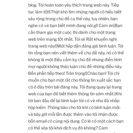
blog. Tôi hoàn toàn yêu thích trang web này. Tiếp
tục làm tốt!|Thật khó tìm những người có hiểu biết
sâu rộng trong chủ đề cụ thể này, tuy nhiên, bạn
nghe có vẻ bạn biết mình đang nói gì! Cảm ơn|Bạn
cần tham gia một cuộc thi dành cho một trang
web trên mạng tốt nhất. Tôi sẽ Rất khuyến nghị
trang web này!|Một hấp dẫn đáng giá bình luận. Tôi
tin rằng bạn nên viết thêm về chủ đề này, nó có thể
không là một điều cấm kỵ chủ đề nhưng điển hình
mọi người không thảo luận chủ đề những điều này.
Đến phần tiếp theo! Trân trọng!|Chào bạn! Tôi chỉ
muốn cho bạn một rất cho thông tin xuất sắc bạn
có ở đây trên bài đăng này. Tôi đang quay lại trang
web của bạn để biết thêm thông tin sớm nhất.|Khi
tôi ban đầu để lại bình luận tôi có vẻ như đã nhấp
hộp kiểm -Thông báo cho tôi khi có bình luận mới-
và bây giờ mỗi lần được thêm vào tôi nhận được
bốn email có cùng nội dung. Có lẽ có một cách bạn
có thể xóa tôi khỏi dịch vụ đó không? Cảm