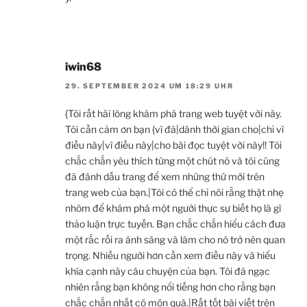
iwin68
29. SEPTEMBER 2024 UM 18:29 UHR
{Tôi rất hài lòng khám phá trang web tuyệt vời này.
Tôi cần cảm ơn bạn {vì đã|dành thời gian cho|chỉ vì
điều này|vì điều này|cho bài đọc tuyệt vời này!! Tôi
chắc chắn yêu thích từng một chút nó và tôi cũng
đã đánh dấu trang để xem những thứ mới trên
trang web của bạn.|Tôi có thể chỉ nói rằng thật nhẹ
nhõm để khám phá một người thực sự biết họ là gì
thảo luận trực tuyến. Bạn chắc chắn hiểu cách đưa
một rắc rối ra ánh sáng và làm cho nó trở nên quan
trọng. Nhiều người hơn cần xem điều này và hiểu
khía cạnh này câu chuyện của bạn. Tôi đã ngạc
nhiên rằng bạn không nổi tiếng hơn cho rằng bạn
chắc chắn nhất có món quà.|Rất tốt bài viết trên