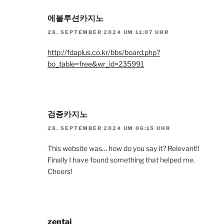
에볼루션카지노
28. SEPTEMBER 2024 UM 11:07 UHR
http://fdaplus.co.kr/bbs/board.php?
bo_table=free&wr_id=235991
검증카지노
28. SEPTEMBER 2024 UM 06:15 UHR
This website was… how do you say it? Relevant!!
Finally I have found something that helped me.
Cheers!
zentai