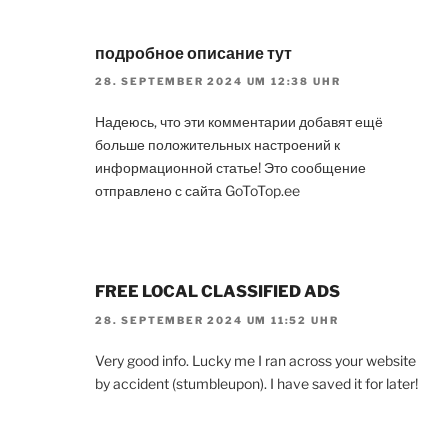
подробное описание тут
28. SEPTEMBER 2024 UM 12:38 UHR
Надеюсь, что эти комментарии добавят ещё
больше положительных настроений к
информационной статье! Это сообщение
отправлено с сайта GoToTop.ee
FREE LOCAL CLASSIFIED ADS
28. SEPTEMBER 2024 UM 11:52 UHR
Very good info. Lucky me I ran across your website
by accident (stumbleupon). I have saved it for later!