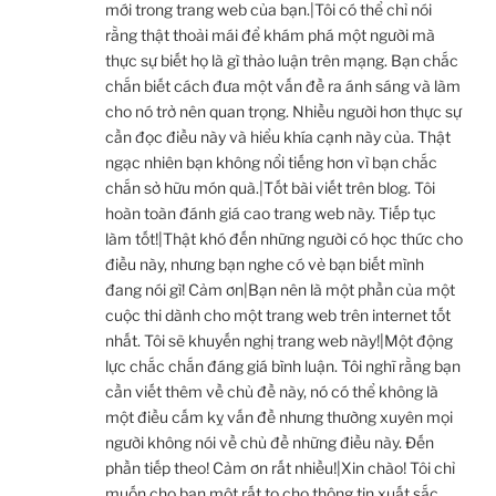
mới trong trang web của bạn.|Tôi có thể chỉ nói
rằng thật thoải mái để khám phá một người mà
thực sự biết họ là gì thảo luận trên mạng. Bạn chắc
chắn biết cách đưa một vấn đề ra ánh sáng và làm
cho nó trở nên quan trọng. Nhiều người hơn thực sự
cần đọc điều này và hiểu khía cạnh này của. Thật
ngạc nhiên bạn không nổi tiếng hơn vì bạn chắc
chắn sở hữu món quà.|Tốt bài viết trên blog. Tôi
hoàn toàn đánh giá cao trang web này. Tiếp tục
làm tốt!|Thật khó đến những người có học thức cho
điều này, nhưng bạn nghe có vẻ bạn biết mình
đang nói gì! Cảm ơn|Bạn nên là một phần của một
cuộc thi dành cho một trang web trên internet tốt
nhất. Tôi sẽ khuyến nghị trang web này!|Một động
lực chắc chắn đáng giá bình luận. Tôi nghĩ rằng bạn
cần viết thêm về chủ đề này, nó có thể không là
một điều cấm kỵ vấn đề nhưng thường xuyên mọi
người không nói về chủ đề những điều này. Đến
phần tiếp theo! Cảm ơn rất nhiều!|Xin chào! Tôi chỉ
muốn cho bạn một rất to cho thông tin xuất sắc