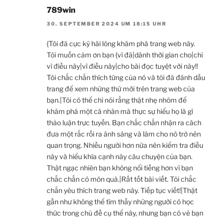
789win
30. SEPTEMBER 2024 UM 18:15 UHR
{Tôi đã cực kỳ hài lòng khám phá trang web này.
Tôi muốn cảm ơn bạn {vì đã|dành thời gian cho|chỉ
vì điều này|vì điều này|cho bài đọc tuyệt vời này!!
Tôi chắc chắn thích từng của nó và tôi đã đánh dấu
trang để xem những thứ mới trên trang web của
bạn.|Tôi có thể chỉ nói rằng thật nhẹ nhõm để
khám phá một cá nhân mà thực sự hiểu họ là gì
thảo luận trực tuyến. Bạn chắc chắn nhận ra cách
đưa một rắc rối ra ánh sáng và làm cho nó trở nên
quan trọng. Nhiều người hơn nữa nên kiểm tra điều
này và hiểu khía cạnh này câu chuyện của bạn.
Thật ngạc nhiên bạn không nổi tiếng hơn vì bạn
chắc chắn có món quà.|Rất tốt bài viết. Tôi chắc
chắn yêu thích trang web này. Tiếp tục viết!|Thật
gần như không thể tìm thấy những người có học
thức trong chủ đề cụ thể này, nhưng bạn có vẻ bạn