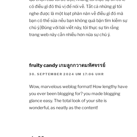
có điều gì đó thú vị để nói về. Tất cả những gì tôi
nghe được là một loạt phàn nàn về điều gì đó mà
bạn có thể sửa nếu bạn không quá bận tìm kiếm sự
chú ý.|Đúng với bài viết này, tôi thực sự tin rằng
trang web này cần nhiều hơn nữa sự chú ý.
fruity candy เกมลูกกวาดมหัศจรรย์
30. SEPTEMBER 2024 UM 17:06 UHR
Wow, marvelous weblog format! How lengthy have
you ever been blogging for? you made blogging
glance easy. The total look of your site is
wonderful, as neatly as the content!