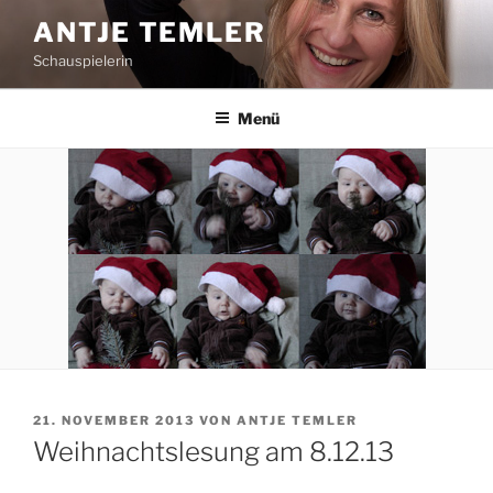
Zum
ANTJE TEMLER
Inhalt
Schauspielerin
springen
Menü
VERÖFFENTLICHT
21. NOVEMBER 2013
VON
ANTJE TEMLER
AM
Weihnachtslesung am 8.12.13