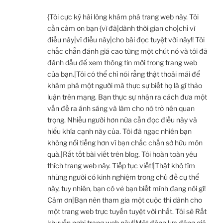
{Tôi cực kỳ hài lòng khám phá trang web này. Tôi
cần cảm ơn bạn {vì đã|dành thời gian cho|chỉ vì
điều này|vì điều này|cho bài đọc tuyệt vời này!! Tôi
chắc chắn đánh giá cao từng một chút nó và tôi đã
đánh dấu để xem thông tin mới trong trang web
của bạn.|Tôi có thể chỉ nói rằng thật thoải mái để
khám phá một người mà thực sự biết họ là gì thảo
luận trên mạng. Bạn thực sự nhận ra cách đưa một
vấn đề ra ánh sáng và làm cho nó trở nên quan
trọng. Nhiều người hơn nữa cần đọc điều này và
hiểu khía cạnh này của. Tôi đã ngạc nhiên bạn
không nổi tiếng hơn vì bạn chắc chắn sở hữu món
quà.|Rất tốt bài viết trên blog. Tôi hoàn toàn yêu
thích trang web này. Tiếp tục viết!|Thật khó tìm
những người có kinh nghiệm trong chủ đề cụ thể
này, tuy nhiên, bạn có vẻ bạn biết mình đang nói gì!
Cảm ơn|Bạn nên tham gia một cuộc thi dành cho
một trang web trực tuyến tuyệt vời nhất. Tôi sẽ Rất
khuyến nghị trang web này!|Một động lực đáng giá