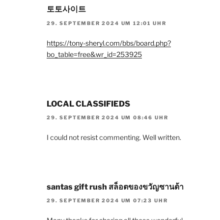
토토사이트
29. SEPTEMBER 2024 UM 12:01 UHR
https://tony-sheryl.com/bbs/board.php?
bo_table=free&wr_id=253925
LOCAL CLASSIFIEDS
29. SEPTEMBER 2024 UM 08:46 UHR
I could not resist commenting. Well written.
santas gift rush สล็อตของขวัญซานต้า
29. SEPTEMBER 2024 UM 07:23 UHR