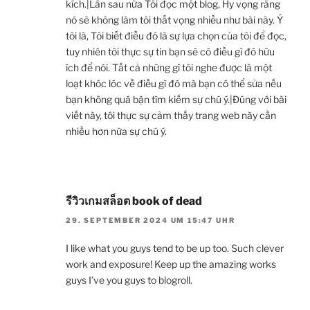
kích.|Lần sau nữa Tôi đọc một blog, Hy vọng rằng
nó sẽ không làm tôi thất vọng nhiều như bài này. Ý
tôi là, Tôi biết điều đó là sự lựa chọn của tôi để đọc,
tuy nhiên tôi thực sự tin bạn sẽ có điều gì đó hữu
ích để nói. Tất cả những gì tôi nghe được là một
loạt khóc lóc về điều gì đó mà bạn có thể sửa nếu
bạn không quá bận tìm kiếm sự chú ý.|Đúng với bài
viết này, tôi thực sự cảm thấy trang web này cần
nhiều hơn nữa sự chú ý.
รีวิวเกมสล็อต book of dead
29. SEPTEMBER 2024 UM 15:47 UHR
I like what you guys tend to be up too. Such clever
work and exposure! Keep up the amazing works
guys I’ve you guys to blogroll.