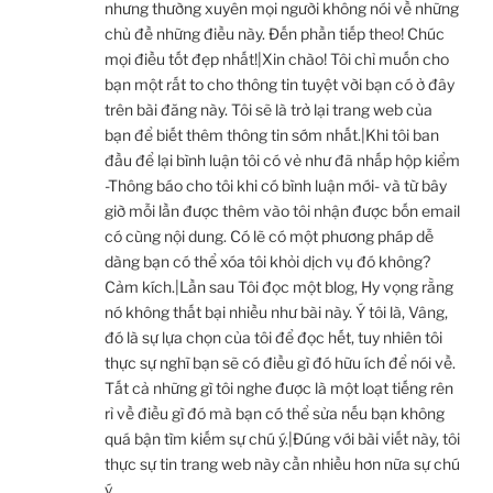
nhưng thường xuyên mọi người không nói về những
chủ đề những điều này. Đến phần tiếp theo! Chúc
mọi điều tốt đẹp nhất!|Xin chào! Tôi chỉ muốn cho
bạn một rất to cho thông tin tuyệt vời bạn có ở đây
trên bài đăng này. Tôi sẽ là trở lại trang web của
bạn để biết thêm thông tin sớm nhất.|Khi tôi ban
đầu để lại bình luận tôi có vẻ như đã nhấp hộp kiểm
-Thông báo cho tôi khi có bình luận mới- và từ bây
giờ mỗi lần được thêm vào tôi nhận được bốn email
có cùng nội dung. Có lẽ có một phương pháp dễ
dàng bạn có thể xóa tôi khỏi dịch vụ đó không?
Cảm kích.|Lần sau Tôi đọc một blog, Hy vọng rằng
nó không thất bại nhiều như bài này. Ý tôi là, Vâng,
đó là sự lựa chọn của tôi để đọc hết, tuy nhiên tôi
thực sự nghĩ bạn sẽ có điều gì đó hữu ích để nói về.
Tất cả những gì tôi nghe được là một loạt tiếng rên
rỉ về điều gì đó mà bạn có thể sửa nếu bạn không
quá bận tìm kiếm sự chú ý.|Đúng với bài viết này, tôi
thực sự tin trang web này cần nhiều hơn nữa sự chú
ý.