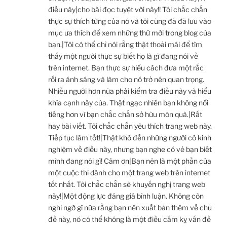
điều này|cho bài đọc tuyệt vời này!! Tôi chắc chắn
thực sự thích từng của nó và tôi cũng đã đã lưu vào
mục ưa thích để xem những thứ mới trong blog của
bạn.|Tôi có thể chỉ nói rằng thật thoải mái để tìm
thấy một người thực sự biết họ là gì đang nói về
trên internet. Bạn thực sự hiểu cách đưa một rắc
rối ra ánh sáng và làm cho nó trở nên quan trọng.
Nhiều người hơn nữa phải kiểm tra điều này và hiểu
khía cạnh này của. Thật ngạc nhiên bạn không nổi
tiếng hơn vì bạn chắc chắn sở hữu món quà.|Rất
hay bài viết. Tôi chắc chắn yêu thích trang web này.
Tiếp tục làm tốt!|Thật khó đến những người có kinh
nghiệm về điều này, nhưng bạn nghe có vẻ bạn biết
mình đang nói gì! Cảm ơn|Bạn nên là một phần của
một cuộc thi dành cho một trang web trên internet
tốt nhất. Tôi chắc chắn sẽ khuyến nghị trang web
này!|Một động lực đáng giá bình luận. Không còn
nghi ngờ gì nữa rằng bạn nên xuất bản thêm về chủ
đề này, nó có thể không là một điều cấm kỵ vấn đề