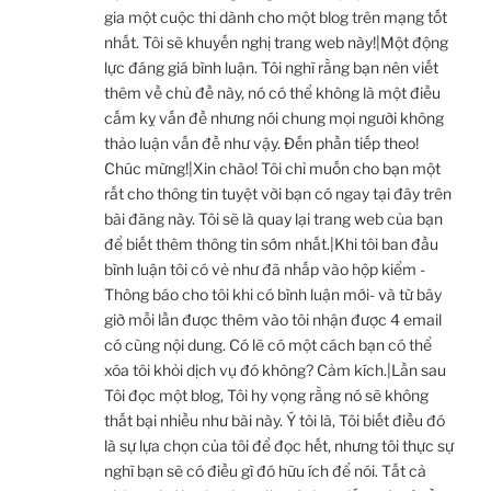
gia một cuộc thi dành cho một blog trên mạng tốt
nhất. Tôi sẽ khuyến nghị trang web này!|Một động
lực đáng giá bình luận. Tôi nghĩ rằng bạn nên viết
thêm về chủ đề này, nó có thể không là một điều
cấm kỵ vấn đề nhưng nói chung mọi người không
thảo luận vấn đề như vậy. Đến phần tiếp theo!
Chúc mừng!|Xin chào! Tôi chỉ muốn cho bạn một
rất cho thông tin tuyệt vời bạn có ngay tại đây trên
bài đăng này. Tôi sẽ là quay lại trang web của bạn
để biết thêm thông tin sớm nhất.|Khi tôi ban đầu
bình luận tôi có vẻ như đã nhấp vào hộp kiểm -
Thông báo cho tôi khi có bình luận mới- và từ bây
giờ mỗi lần được thêm vào tôi nhận được 4 email
có cùng nội dung. Có lẽ có một cách bạn có thể
xóa tôi khỏi dịch vụ đó không? Cảm kích.|Lần sau
Tôi đọc một blog, Tôi hy vọng rằng nó sẽ không
thất bại nhiều như bài này. Ý tôi là, Tôi biết điều đó
là sự lựa chọn của tôi để đọc hết, nhưng tôi thực sự
nghĩ bạn sẽ có điều gì đó hữu ích để nói. Tất cả