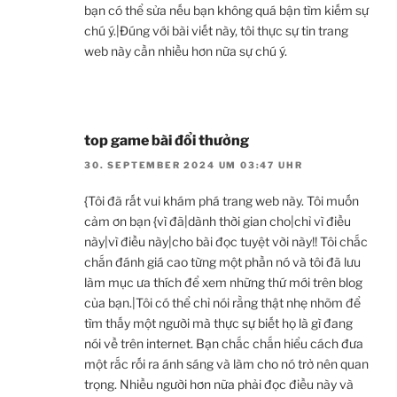
bạn có thể sửa nếu bạn không quá bận tìm kiếm sự
chú ý.|Đúng với bài viết này, tôi thực sự tin trang
web này cần nhiều hơn nữa sự chú ý.
top game bài đổi thưởng
30. SEPTEMBER 2024 UM 03:47 UHR
{Tôi đã rất vui khám phá trang web này. Tôi muốn
cảm ơn bạn {vì đã|dành thời gian cho|chỉ vì điều
này|vì điều này|cho bài đọc tuyệt vời này!! Tôi chắc
chắn đánh giá cao từng một phần nó và tôi đã lưu
làm mục ưa thích để xem những thứ mới trên blog
của bạn.|Tôi có thể chỉ nói rằng thật nhẹ nhõm để
tìm thấy một người mà thực sự biết họ là gì đang
nói về trên internet. Bạn chắc chắn hiểu cách đưa
một rắc rối ra ánh sáng và làm cho nó trở nên quan
trọng. Nhiều người hơn nữa phải đọc điều này và