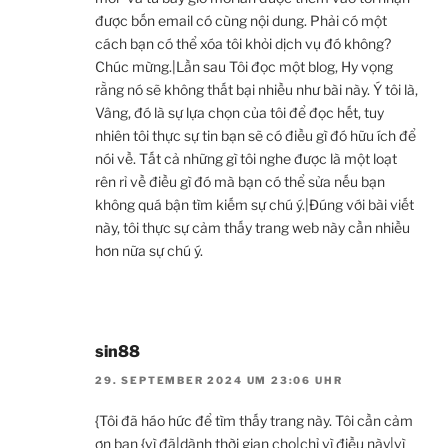
được bốn email có cùng nội dung. Phải có một
cách bạn có thể xóa tôi khỏi dịch vụ đó không?
Chúc mừng.|Lần sau Tôi đọc một blog, Hy vọng
rằng nó sẽ không thất bại nhiều như bài này. Ý tôi là,
Vâng, đó là sự lựa chọn của tôi để đọc hết, tuy
nhiên tôi thực sự tin bạn sẽ có điều gì đó hữu ích để
nói về. Tất cả những gì tôi nghe được là một loạt
rên rỉ về điều gì đó mà bạn có thể sửa nếu bạn
không quá bận tìm kiếm sự chú ý.|Đúng với bài viết
này, tôi thực sự cảm thấy trang web này cần nhiều
hơn nữa sự chú ý.
sin88
29. SEPTEMBER 2024 UM 23:06 UHR
{Tôi đã háo hức để tìm thấy trang này. Tôi cần cảm
ơn bạn {vì đã|dành thời gian cho|chỉ vì điều này|vì