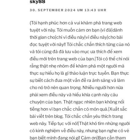
sky88
30. SEPTEMBER 2024 UM 13:43 UHR
{Tôi hạnh phúc hơn cả vui khám phá trang web
tuyệt vời này. Tôi muốn cảm ơn bạn {vì đã|dành
thời gian cho|chỉ vì điều này|vì điều này|cho bài
đọc tuyệt vời này!! Tôi chắc chắn thích từng của nó
và tôi cũng đã đã lưu vào mục ưa thích để xem
điều mới trên trang web của bạn.|Tôi có thể chỉ nói
rằng thật nhẹ nhõm để khám phá một người mà
thực sự hiểu họ là gì thảo luận trực tuyến. Bạn thực
sự biết cách đưa một vấn đề ra ánh sáng và làm
cho nó trở nên quan trọng. Nhiều người hơn nữa
phải xem điều này và hiểu khía cạnh này câu
chuyện của bạn. Thật ngạc nhiên bạn không nổi
tiếng hơn vì bạn chắc chắn có món quà.|Xuất sắc
bài viết trên blog. Tôi chắc chắn yêu thích trang
web này. Tiếp tục với nó!|Thật khó tìm những người
có kinh nghiệm về điều này, nhưng bạn nghe có vẻ
bạn biết mình đang nói gì! Cảm ơn|Bạn cần tham