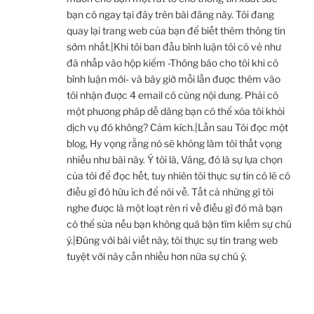
bạn có ngay tại đây trên bài đăng này. Tôi đang
quay lại trang web của bạn để biết thêm thông tin
sớm nhất.|Khi tôi ban đầu bình luận tôi có vẻ như
đã nhấp vào hộp kiểm -Thông báo cho tôi khi có
bình luận mới- và bây giờ mỗi lần được thêm vào
tôi nhận được 4 email có cùng nội dung. Phải có
một phương pháp dễ dàng bạn có thể xóa tôi khỏi
dịch vụ đó không? Cảm kích.|Lần sau Tôi đọc một
blog, Hy vọng rằng nó sẽ không làm tôi thất vọng
nhiều như bài này. Ý tôi là, Vâng, đó là sự lựa chọn
của tôi để đọc hết, tuy nhiên tôi thực sự tin có lẽ có
điều gì đó hữu ích để nói về. Tất cả những gì tôi
nghe được là một loạt rên rỉ về điều gì đó mà bạn
có thể sửa nếu bạn không quá bận tìm kiếm sự chú
ý.|Đúng với bài viết này, tôi thực sự tin trang web
tuyệt vời này cần nhiều hơn nữa sự chú ý.