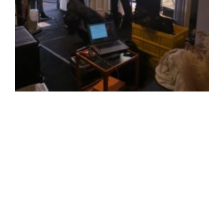
Zum Jahresende durfte ich noch einmal für
einen Werbespot für gesund.de vor der
Kamera stehen. Das Casting kam von
DeeBeePhunky und ausführende
Filmproduktionsfirma war Markenfilm. Es
hat viel Spaß gemacht.